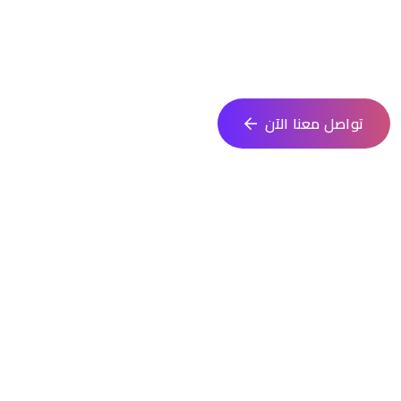
انطلق في تنفيذ فكرتك مع فريق متخصص يقدم حلولًا مبتكرة تلائم
احتياجاتك. نساعدك في كل خطوة من التصميم حتى الإطلاق
تواصل معنا الآن
الجوال
0553909589