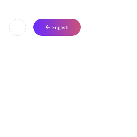
ل معنا
English
مية