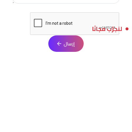
لنجرّب مجانًا
إرسال
ابدأ مشروعك البرمجي الآن
انطلق في تنفيذ فكرتك مع فريق متخصص يقدم حلولًا مبتكرة تلائم
احتياجاتك. نساعدك في كل خطوة من التصميم حتى الإطلاق