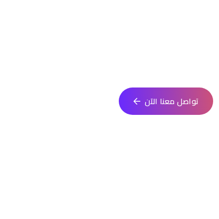
انطلق في تنفيذ فكرتك مع فريق متخصص يقدم حلولًا مبتكرة تلائم
احتياجاتك. نساعدك في كل خطوة من التصميم حتى الإطلاق
تواصل معنا الآن
الجوال
0553909589